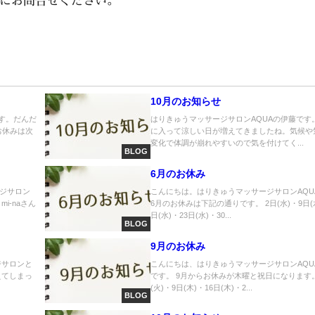
にお問合せください。
10月のお知らせ
す。だんだ
はりきゅうマッサージサロンAQUAの伊藤です。
お休みは次
に入って涼しい日が増えてきましたね。気候や
変化で体調が崩れやすいので気を付けてく...
BLOG
6月のお休み
ジサロン
こんにちは。はりきゅうマッサージサロンAQU
mi-naさん
6月のお休みは下記の通りです。 2日(水)・9日(水
日(水)・23日(水)・30...
BLOG
9月のお休み
ジサロンと
こんにちは、はりきゅうマッサージサロンAQU
えてしまっ
です。 9月からお休みが木曜と祝日になります。
.
(火)・9日(木)・16日(木)・2...
BLOG