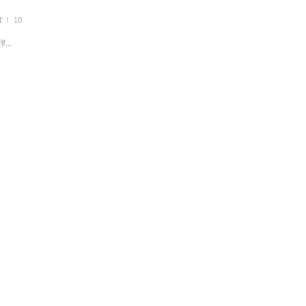
！ 10
..