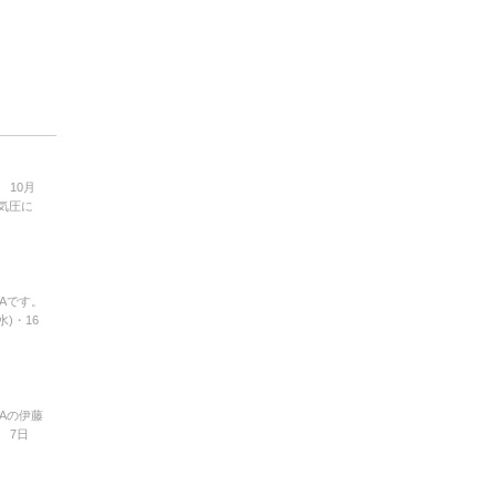
 10月
気圧に
Aです。
)・16
Aの伊藤
 7日