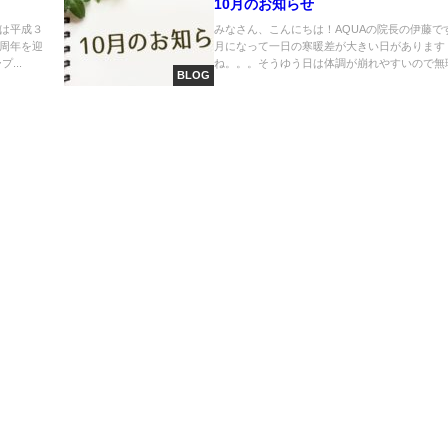
10月のお知らせ
は平成３
みなさん、こんにちは！AQUAの院長の伊藤です
周年を迎
月になって一日の寒暖差が大きい日があります
...
ね。。。そうゆう日は体調が崩れやすいので無理.
BLOG