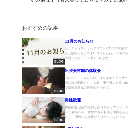
その他は土日も営業しておりますのでお気軽
おすすめの記事
11月のお知らせ
はりきゅうマッサージサロンAQUAの伊藤で
んと肌寒くなってまいりましたね。 11月の
の通りです。 2日(月)・3日(火)...
BLOG
出張美容鍼の体験会
みなさん、こんにちは！はりきゅうマッサー
AQUAの伊藤です。 先日、瀬戸市にあるcafe 
で出張美容鍼の体験会をさせて...
BLOG
男性歓迎
男性歓迎 当院の名前がはりきゅうマッサー
いう名称の為、 女性の為のお店と誤解を与
たり、 男性の患者様が入りづらいというお..
BLOG